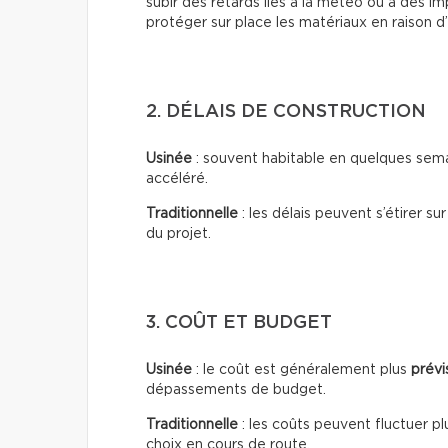
subir des retards liés à la météo ou à des i
protéger sur place les matériaux en raison d
2. DÉLAIS DE CONSTRUCTION
Usinée
: souvent habitable en quelques sema
accéléré.
Traditionnelle
: les délais peuvent s’étirer su
du projet.
3. COÛT ET BUDGET
Usinée
: le coût est généralement plus
prévi
dépassements de budget.
Traditionnelle
: les coûts peuvent fluctuer pl
choix en cours de route.