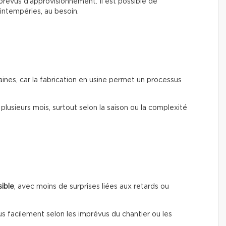
mprévus d’approvisionnement. Il est possible de
’intempéries, au besoin.
ines, car la fabrication en usine permet un processus
r plusieurs mois, surtout selon la saison ou la complexité
sible
, avec moins de surprises liées aux retards ou
us facilement selon les imprévus du chantier ou les